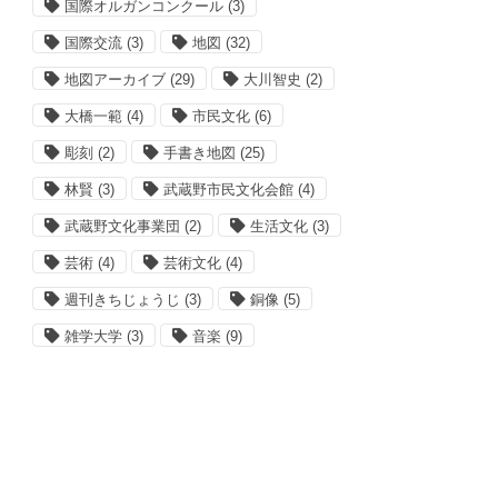
国際オルガンコンクール
(3)
国際交流
(3)
地図
(32)
地図アーカイブ
(29)
大川智史
(2)
大橋一範
(4)
市民文化
(6)
彫刻
(2)
手書き地図
(25)
林賢
(3)
武蔵野市民文化会館
(4)
武蔵野文化事業団
(2)
生活文化
(3)
芸術
(4)
芸術文化
(4)
週刊きちじょうじ
(3)
銅像
(5)
雑学大学
(3)
音楽
(9)