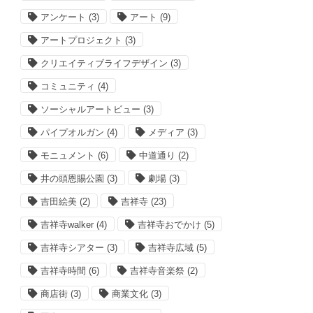
アンケート
(3)
アート
(9)
アートプロジェクト
(3)
クリエイティブライフデザイン
(3)
コミュニティ
(4)
ソーシャルアートビュー
(3)
パイプオルガン
(4)
メディア
(3)
モニュメント
(6)
中道通り
(2)
井の頭恩賜公園
(3)
劇場
(3)
吉田絵美
(2)
吉祥寺
(23)
吉祥寺walker
(4)
吉祥寺おでかけ
(5)
吉祥寺シアター
(3)
吉祥寺広域
(5)
吉祥寺時間
(6)
吉祥寺音楽祭
(2)
商店街
(3)
商業文化
(3)