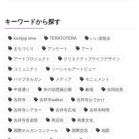
キーワードから探す
kichijoji time
TERATOTERA
いい道散歩
まちづくり
アンケート
アート
アートプロジェクト
クリエイティブライフデザイン
コミュニティ
ソーシャルアートビュー
パイプオルガン
メディア
モニュメント
中道通り
井の頭恩賜公園
劇場
吉田絵美
吉祥寺
吉祥寺walker
吉祥寺おでかけ
吉祥寺シアター
吉祥寺広域
吉祥寺時間
吉祥寺音楽祭
商店街
商業文化
国際オルガンコンクール
国際交流
地図