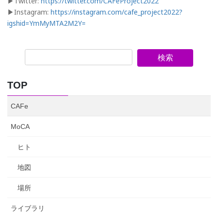
▶︎Twitter:
https://twitter.com/CAFeProject2022
▶︎Instagram:
https://instagram.com/cafe_project2022?
igshid=YmMyMTA2M2Y=
検索
TOP
CAFe
MoCA
ヒト
地図
場所
ライブラリ