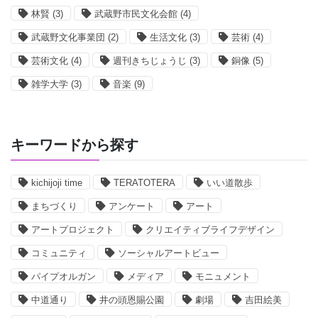
林賢
(3)
武蔵野市民文化会館
(4)
武蔵野文化事業団
(2)
生活文化
(3)
芸術
(4)
芸術文化
(4)
週刊きちじょうじ
(3)
銅像
(5)
雑学大学
(3)
音楽
(9)
キーワードから探す
kichijoji time
TERATOTERA
いい道散歩
まちづくり
アンケート
アート
アートプロジェクト
クリエイティブライフデザイン
コミュニティ
ソーシャルアートビュー
パイプオルガン
メディア
モニュメント
中道通り
井の頭恩賜公園
劇場
吉田絵美