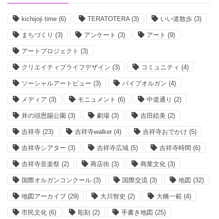
kichijoji time
(6)
TERATOTERA
(3)
いい道散歩
(3)
まちづくり
(3)
アンケート
(3)
アート
(9)
アートプロジェクト
(3)
クリエイティブライフデザイン
(3)
コミュニティ
(4)
ソーシャルアートビュー
(3)
パイプオルガン
(4)
メディア
(3)
モニュメント
(6)
中道通り
(2)
井の頭恩賜公園
(3)
劇場
(3)
吉田絵美
(2)
吉祥寺
(23)
吉祥寺walker
(4)
吉祥寺おでかけ
(5)
吉祥寺シアター
(3)
吉祥寺広域
(5)
吉祥寺時間
(6)
吉祥寺音楽祭
(2)
商店街
(3)
商業文化
(3)
国際オルガンコンクール
(3)
国際交流
(3)
地図
(32)
地図アーカイブ
(29)
大川智史
(2)
大橋一範
(4)
市民文化
(6)
彫刻
(2)
手書き地図
(25)