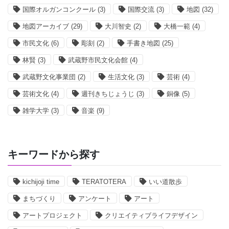
国際オルガンコンクール
(3)
国際交流
(3)
地図
(32)
地図アーカイブ
(29)
大川智史
(2)
大橋一範
(4)
市民文化
(6)
彫刻
(2)
手書き地図
(25)
林賢
(3)
武蔵野市民文化会館
(4)
武蔵野文化事業団
(2)
生活文化
(3)
芸術
(4)
芸術文化
(4)
週刊きちじょうじ
(3)
銅像
(5)
雑学大学
(3)
音楽
(9)
キーワードから探す
kichijoji time
TERATOTERA
いい道散歩
まちづくり
アンケート
アート
アートプロジェクト
クリエイティブライフデザイン