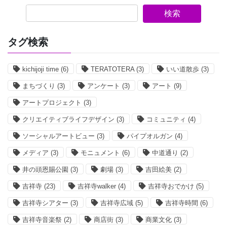
検索
タグ検索
kichijoji time
(6)
TERATOTERA
(3)
いい道散歩
(3)
まちづくり
(3)
アンケート
(3)
アート
(9)
アートプロジェクト
(3)
クリエイティブライフデザイン
(3)
コミュニティ
(4)
ソーシャルアートビュー
(3)
パイプオルガン
(4)
メディア
(3)
モニュメント
(6)
中道通り
(2)
井の頭恩賜公園
(3)
劇場
(3)
吉田絵美
(2)
吉祥寺
(23)
吉祥寺walker
(4)
吉祥寺おでかけ
(5)
吉祥寺シアター
(3)
吉祥寺広域
(5)
吉祥寺時間
(6)
吉祥寺音楽祭
(2)
商店街
(3)
商業文化
(3)