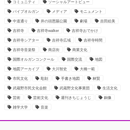
コミュニティ
ソーシャルアートビュー
パイプオルガン
メディア
モニュメント
中道通り
井の頭恩賜公園
劇場
吉田絵美
吉祥寺
吉祥寺walker
吉祥寺おでかけ
吉祥寺シアター
吉祥寺広域
吉祥寺時間
吉祥寺音楽祭
商店街
商業文化
国際オルガンコンクール
国際交流
地図
地図アーカイブ
大川智史
大橋一範
市民文化
彫刻
手書き地図
林賢
武蔵野市民文化会館
武蔵野文化事業団
生活文化
芸術
芸術文化
週刊きちじょうじ
銅像
雑学大学
音楽