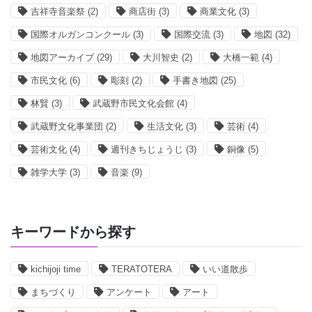
吉祥寺音楽祭
(2)
商店街
(3)
商業文化
(3)
国際オルガンコンクール
(3)
国際交流
(3)
地図
(32)
地図アーカイブ
(29)
大川智史
(2)
大橋一範
(4)
市民文化
(6)
彫刻
(2)
手書き地図
(25)
林賢
(3)
武蔵野市民文化会館
(4)
武蔵野文化事業団
(2)
生活文化
(3)
芸術
(4)
芸術文化
(4)
週刊きちじょうじ
(3)
銅像
(5)
雑学大学
(3)
音楽
(9)
キーワードから探す
kichijoji time
TERATOTERA
いい道散歩
まちづくり
アンケート
アート