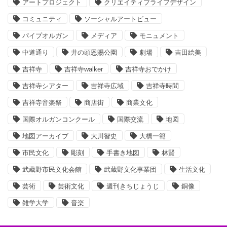
アートプロジェクト
クリエイティブライフデザイン
コミュニティ
ソーシャルアートビュー
パイプオルガン
メディア
モニュメント
中道通り
井の頭恩賜公園
劇場
吉田絵美
吉祥寺
吉祥寺walker
吉祥寺おでかけ
吉祥寺シアター
吉祥寺広域
吉祥寺時間
吉祥寺音楽祭
商店街
商業文化
国際オルガンコンクール
国際交流
地図
地図アーカイブ
大川智史
大橋一範
市民文化
彫刻
手書き地図
林賢
武蔵野市民文化会館
武蔵野文化事業団
生活文化
芸術
芸術文化
週刊きちじょうじ
銅像
雑学大学
音楽