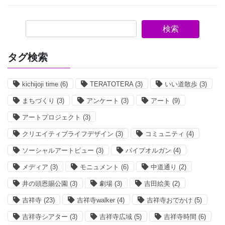
検索
タグ検索
kichijoji time
(6)
TERATOTERA
(3)
いい道散歩
(3)
まちづくり
(3)
アンケート
(3)
アート
(9)
アートプロジェクト
(3)
クリエイティブライフデザイン
(3)
コミュニティ
(4)
ソーシャルアートビュー
(3)
パイプオルガン
(4)
メディア
(3)
モニュメント
(6)
中道通り
(2)
井の頭恩賜公園
(3)
劇場
(3)
吉田絵美
(2)
吉祥寺
(23)
吉祥寺walker
(4)
吉祥寺おでかけ
(5)
吉祥寺シアター
(3)
吉祥寺広域
(5)
吉祥寺時間
(6)